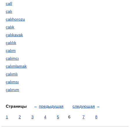
calî
çalı
çalıhorozu
çalık
çalıkavak
çalılık
çalım
çalımcı
çalımlamak
çalımlı
çalımsı
çalınım
Страницы
←
предыдущая
следующая
→
1
2
3
4
5
6
7
8