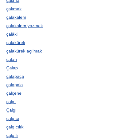
çakma
çakmak
çalakalem
çalakalem yazmak
çalâki
çalakürek
çalakürek açılmak
çalan
Çalap
çalapaça
çalapala
çalçene
çalgı
Çalgı
çalgıcı
çalgıcılık
çalgılı