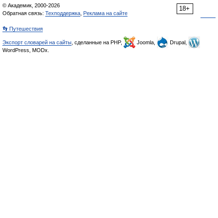
© Академик, 2000-2026
18+
Обратная связь:
Техподдержка
,
Реклама на сайте
👣 Путешествия
Экспорт словарей на сайты
, сделанные на PHP,
Joomla,
Drupal,
WordPress, MODx.