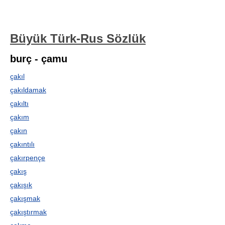
Büyük Türk-Rus Sözlük
burç - çamu
çakıl
çakıldamak
çakıltı
çakım
çakın
çakıntılı
çakırpençe
çakış
çakışık
çakışmak
çakıştırmak